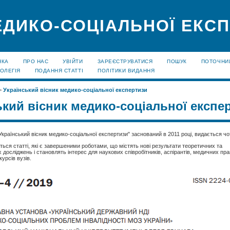
ЕДИКО-СОЦІАЛЬНОЇ ЕКС
НКА
ПРО НАС
УВІЙТИ
ЗАРЕЄСТРУВАТИСЯ
ПОШУК
ПОТОЧНИ
ОЛЕГІЯ
ПОДАННЯ СТАТТІ
ПОЛІТИКИ ВИДАННЯ
>
Український вісник медико-соціальної експертизи
ький вісник медико-соціальної експе
країнський вісник медико-соціальної експертизи" заснований в 2011 році, видається чот
ються статті, які є завершеними роботами, що містять нові результати теоретичних та
досліджень і становлять інтерес для наукових співробітників, аспірантів, медичних прац
урсів вузів.