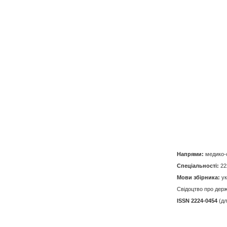
Напрями:
медико-с
Спеціальності:
22
Мови збірника:
ук
Свідоцтво про держ
ISSN 2224-0454
(дл