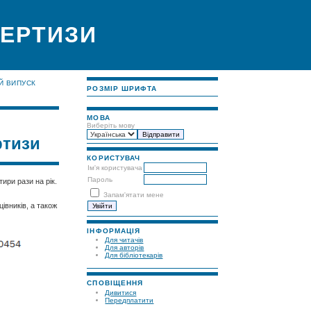
ПЕРТИЗИ
Й ВИПУСК
РОЗМІР ШРИФТА
МОВА
Виберіть мову
ртизи
КОРИСТУВАЧ
Ім'я користувача
Пароль
ири рази на рік.
Запам'ятати мене
івників, а також
ІНФОРМАЦІЯ
Для читачів
Для авторів
Для бібліотекарів
СПОВІЩЕННЯ
Дивитися
Передплатити