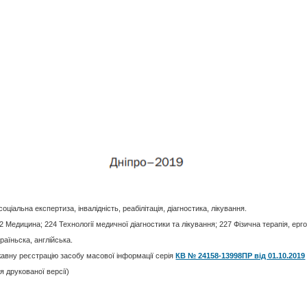
оціальна експертиза, інвалідність, реабілітація, діагностика, лікування.
2 Медицина; 224 Технології медичної діагностики та лікування; 227 Фізична терапія, ерго
раїньска, англійська.
авну реєстрацію засобу масової інформації серія
КВ № 24158-13998ПР вiд 01.10.2019
я друкованої версії)