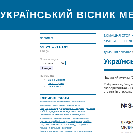
УКРАЇНСЬКИЙ ВІСНИК М
ДОМАШНЯ СТОРІ
Допомога
АРХІВИ
РЕДК
ЗМІСТ ЖУРНАЛУ
Пошук
Домашня сторінка
Українс
Зона пошуку
Перегляд
Науковий журнал "У
За номером
За автором
У збірнику публіку
За назвою
експериментальних 
студентів старших к
КЛЮЧОВІ СЛОВА
Escherichia coli
адаптивність
алекситимія
бактеріурія
вагітні жінки
відторгнення
гіперсоціалізація
дефіцитарна поведінка
дозована
мобілізація
долікарська допомога
колове
навантаження
молоді люди з інвалідністю
мікробіологічне дослідження
передгірська та
гірська географічні зони
руховий режим
симбіоз
соціальна бажаність
ставлення до хвороби та
лікування
сільське населення
фельдшерськоакушерський пункт
інвалідизація