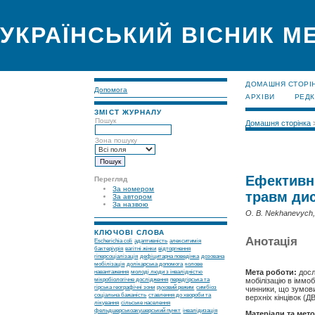
УКРАЇНСЬКИЙ ВІСНИК М
ДОМАШНЯ СТОРІ
Допомога
АРХІВИ
РЕДК
ЗМІСТ ЖУРНАЛУ
Пошук
Домашня сторінка
Зона пошуку
Ефективні
Перегляд
За номером
травм дис
За автором
За назвою
O. B. Nekhanevych, 
КЛЮЧОВІ СЛОВА
Анотація
Escherichia coli
адаптивність
алекситимія
бактеріурія
вагітні жінки
відторгнення
гіперсоціалізація
дефіцитарна поведінка
дозована
мобілізація
долікарська допомога
колове
Мета роботи:
досл
навантаження
молоді люди з інвалідністю
мікробіологічне дослідження
передгірська та
мобілізацію в іммо
гірська географічні зони
руховий режим
симбіоз
чинники, що зумови
соціальна бажаність
ставлення до хвороби та
верхніх кінцівок (Д
лікування
сільське населення
фельдшерськоакушерський пункт
інвалідизація
Матеріали та мет