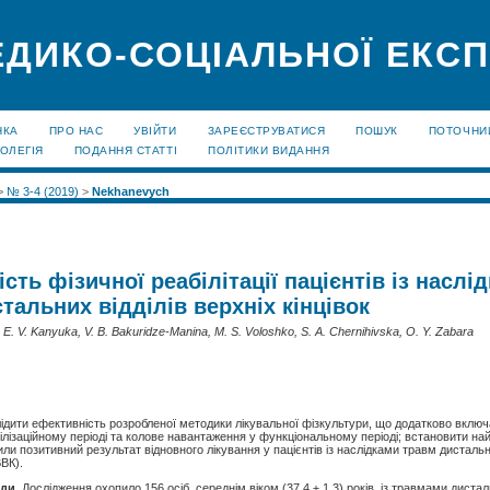
ЕДИКО-СОЦІАЛЬНОЇ ЕКС
НКА
ПРО НАС
УВІЙТИ
ЗАРЕЄСТРУВАТИСЯ
ПОШУК
ПОТОЧНИ
ОЛЕГІЯ
ПОДАННЯ СТАТТІ
ПОЛІТИКИ ВИДАННЯ
>
№ 3-4 (2019)
>
Nekhanevych
сть фізичної реабілітації пацієнтів із наслі
тальних відділів верхніх кінцівок
E. V. Kanyuka, V. B. Bakuridze-Manina, M. S. Voloshko, S. A. Chernihivska, O. Y. Zabara
ідити ефективність розробленої методики лікувальної фізкультури, що додатково вклю
білізаційному періоді та колове навантаження у функціональному періоді; встановити на
ли позитивний результат відновного лікування у пацієнтів із наслідками травм дистальни
ВВК).
оди.
Дослідження охопило 156 осіб, середнім віком (37,4 ± 1,3) років, із травмами дистал