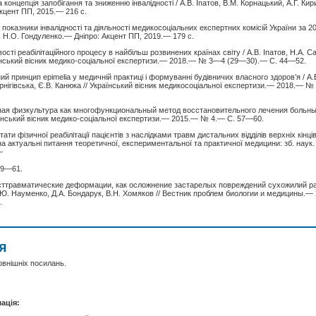
 концепція запобігання та зниженню інвалідності / А.В. Іпатов, В.М. Корнацький, А.Г. К
кцент ПП, 2015.— 216 с.
 показники інвалідності та діяльності медикосоціальних експертних комісій України за 201
, Н.О. Гондуленко.— Дніпро: Акцент ПП, 2019.— 179 с.
ості реабілітаційного процесу в найбільш розвинених країнах світу / А.В. Іпатов, Н.А. Са
аїнський вісник медико-соціальної експертизи.— 2018.— № 3—4 (29—30).— С. 44—52.
ий принцип epimelia у медичній практиці і формуванні будівничих власного здоров’я / А.В
рнігівська, Є.В. Канюка // Український вісник медикосоціальної експертизи.— 2018.—
ная физкультура как многофункциональный метод восстановительного лечения больны
аїнський вісник медико-соціальної експертизи.— 2015.— № 4.— С. 57—60.
ати фізичної реабілітації пацієнтів з наслідками травм дистальних відділів верхніх кінці
 на актуальні питання теоретичної, експериментальної та практичної медицини: зб. наук.
—
59—61.
ттравматические деформации, как осложнение застарелых повреждений сухожилий р
.Ю. Науменко, Д.А. Бондарук, В.Н. Хомяков // Вестник проблем биологии и медицины.—
.
я
овнішніх посилань.
ація: