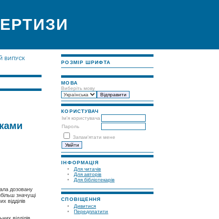
ПЕРТИЗИ
Й ВИПУСК
РОЗМІР ШРИФТА
МОВА
Виберіть мову
КОРИСТУВАЧ
Ім'я користувача
дками
Пароль
Запам'ятати мене
ІНФОРМАЦІЯ
Для читачів
Для авторів
Для бібліотекарів
чала дозовану
йбільш значущі
СПОВІЩЕННЯ
х відділів
Дивитися
Передплатити
ьних відділів