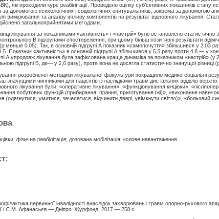
ВВК), які проходили курс реабілітації. Проведено оцінку суб’єктивних показників стану п
в за допомогою психологічних і соціологічних опитувальників, зокрема за допомогою ан
ля вимірювання та аналізу впливу компонентів на результат відновного лікування. Ста
дійснено загальноприйнятими методами.
інці лікування за показниками «активність» і «настрій» було встановлено статистично
контрольною В підгрупами спостереження, при цьому більш позитивні результати відмі
 (р менше 0,05). Так, в основній підгрупі А показник «самопочуття» збільшився у 2,03 ра
і Б. Показник «активність» в основній підгрупі А збільшився у 5,5 разу проти 4,8 — у кон
рупі А упродовж лікування була зафіксована краща динаміка за показником «настрій» (у 2
ьною підгрупі Б, де— у 2,6 разу), проте вона не досягла статистично значущої різниці (р
вання розробленої методики лікувальної фізкультури покращило медико-соціальні рез
льш значущими чинниками для пацієнтів із наслідками травм дистальних відділів верхніх к
новного лікування були: «оперативне лікування», «функціонування кінцівки», «післяопер
конання побутових функцій (прибирання, прання, приготування їжі)», «виконання навичо
 (одягнутися, умитися, зачесатися, відчинити двері, увімкнути світло)», «больовий с
ова
цівки; фізична реабілітація; дозована мобілізація; колове навантаження
т:
офілактика первинної інвалідності внаслідок захворювань і травм опорно-рухового ап
ції / С.М. Афанасьєв.— Дніпро: Журфонд, 2017.— 258 с.