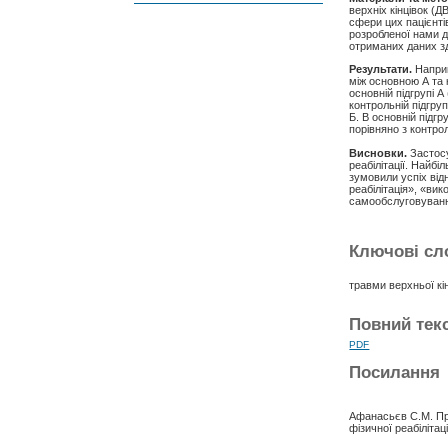
верхніх кінцівок (Д
сфери цих пацієнті
розробленої нами д
отриманих даних з
Результати.
Наприк
між основною А та 
основній підгрупі А
контрольній підгруп
Б. В основній підг
порівняно з контрол
Висновки.
Застосу
реабілітації. Найбі
зумовили успіх від
реабілітація», «ви
самообслуговування
Ключові сл
травми верхньої кін
Повний текс
PDF
Посилання
Афанасьєв С.М. Пр
фізичної реабіліта