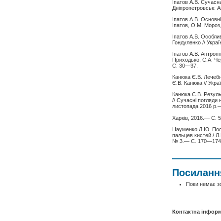
Іпатов А.В. Сучасна
Дніпропетровськ: А
Іпатов А.В. Основні
Іпатов, О.М. Мороз
Іпатов А.В. Особлив
Гондуленко // Укр
Іпатов А.В. Антропн
Приходько, С.А. Че
С. 30—37.
Канюка Є.В. Лечеб
Є.В. Канюка // Укр
Канюка Є.В. Результ
// Сучасні погляди
листопада 2016 р.
Харків, 2016.— С. 
Науменко Л.Ю. Пос
пальцев кистей / Л
№ 3.— С. 170—174
Посиланн
Поки немає з
Контактна інформ