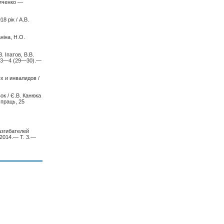
ириченко —
8 рік / А.В.
ніна, Н.О.
. Іпатов, В.В.
 № 3—4 (29—30).—
х и инвалидов /
вок / Є.В. Канюка
 праць, 25
азгибателей
 2014.— Т. 3.—