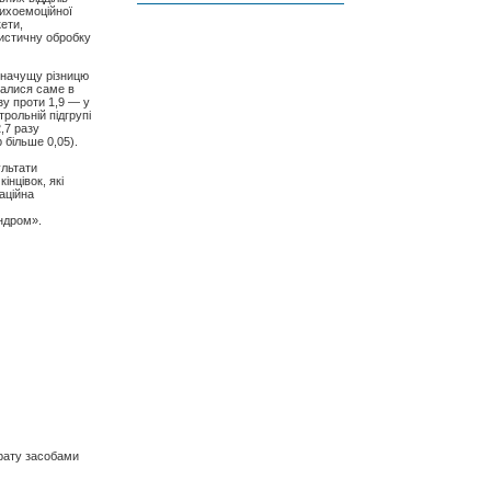
сихоемоційної
кети,
тистичну обробку
 значущу різницю
чалися саме в
зу проти 1,9 — у
трольній підгрупі
,7 разу
 більше 0,05).
ультати
інцівок, які
аційна
к
индром».
арату засобами