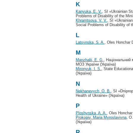
K
Kanyuka, E. V.
, SI «Ukrainian St
Problems of Disability of the Mini
Khramtsova, V. V.
, SI «Ukrainia
Social Problems of Disability of t
L
Latsynska, S. A.
, Oles Honchar D
M
Manzhalii, E. G.
, Національний 
МОЗ України (Україна)
Mironyuk, I. S.
, State Educationa
(Україна)
N
Nekhanevych, O. B.
, SI «Dnipro
Health of Ukraine» (Україна)
P
Ploshynska, A. A.
, Oles Honchar 
Prokopiv, Maria Myroslavivna
, О
(Україна)
R