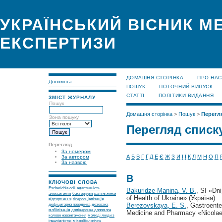
УКРАЇНСЬКИЙ ВІСНИК М
ЕКСПЕРТИЗИ
ДОМАШНЯ СТОРІНКА
ПРО НАС
Допомога
ПОШУК
ПОТОЧНИЙ ВИПУСК
СТАТТІ
ПОЛІТИКИ ВИДАННЯ
ЗМІСТ ЖУРНАЛУ
Пошук
Домашня сторінка
>
Пошук
>
Перегля
Зона пошуку
Перегляд списк
Перегляд
За номером
А
Б
В
Г
Ґ
Д
Е
Є
Ж
З
И
І
Ї
К
Л
М
Н
О
П
За автором
За назвою
B
КЛЮЧОВІ СЛОВА
Escherichia coli
адаптивність
Bakuridze-Manina, V. B.
, SI «Dn
алекситимія
бактеріурія
вагітні жінки
of Health of Ukraine» (Україна)
відторгнення
гіперсоціалізація
Berezovskaya, E. S.
, Gastroente
дефіцитарна поведінка
дозована
мобілізація
долікарська допомога
Medicine and Pharmacy «Nicola
колове навантаження
молоді люди з
інвалідністю
мікробіологічне