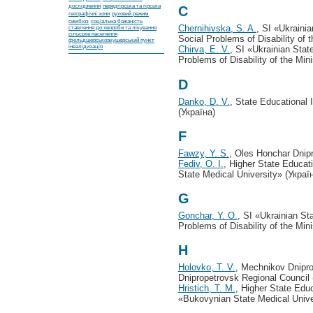
дослідження
передгірська та гірська
C
географічні зони
руховий режим
симбіоз
соціальна бажаність
Chernihivska, S. A.
, SI «Ukraini
ставлення до хвороби та лікування
сільське населення
Social Problems of Disability of t
фельдшерськоакушерський пункт
інвалідизація
Chirva, E. V.
, SI «Ukrainian Stat
Problems of Disability of the Mini
D
Danko, D. V.
, State Educational 
(Україна)
F
Fawzy, Y. S.
, Oles Honchar Dnipr
Fediv, O. I.
, Higher State Educat
State Medical University» (Украї
G
Gonchar, Y. O.
, SI «Ukrainian St
Problems of Disability of the Mini
H
Holovko, T. V.
, Mechnikov Dnipro
Dnipropetrovsk Regional Council 
Hristich, T. M.
, Higher State Edu
«Bukovynian State Medical Unive