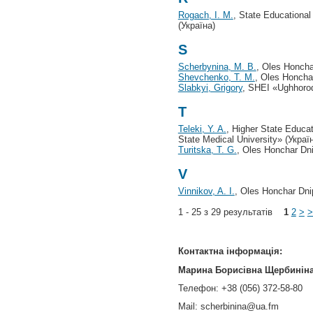
Rogach, I. M.
, State Educational
(Україна)
S
Scherbynina, M. B.
, Oles Honchar
Shevchenko, T. M.
, Oles Honchar
Slabkyi, Grigory
, SHEI «Ughhorod
T
Teleki, Y. A.
, Higher State Educa
State Medical University» (Украї
Turitska, T. G.
, Oles Honchar Dni
V
Vinnikov, A. I.
, Oles Honchar Dnip
1 - 25 з 29 результатів
1
2
>
>
Контактна інформація:
Марина Борисівна Щербинін
Телефон: +38 (056) 372-58-80
Mail: scherbinina@ua.fm