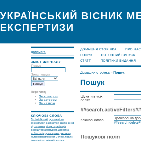
УКРАЇНСЬКИЙ ВІСНИК М
ЕКСПЕРТИЗИ
ДОМАШНЯ СТОРІНКА
ПРО НАС
Допомога
ПОШУК
ПОТОЧНИЙ ВИПУСК
СТАТТІ
ПОЛІТИКИ ВИДАННЯ
ЗМІСТ ЖУРНАЛУ
Пошук
Домашня сторінка
>
Пошук
Зона пошуку
Пошук
Перегляд
За номером
Шукати в усіх
За автором
полях
За назвою
##search.activeFilters##
КЛЮЧОВІ СЛОВА
Escherichia coli
адаптивність
Ключові слова
##search.deleteFi
алекситимія
бактеріурія
вагітні жінки
відторгнення
гіперсоціалізація
дефіцитарна поведінка
дозована
мобілізація
долікарська допомога
Пошукові поля
колове навантаження
молоді люди з
інвалідністю
мікробіологічне