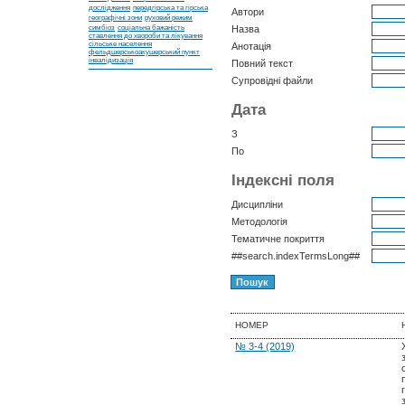
дослідження
передгірська та гірська
Автори
географічні зони
руховий режим
симбіоз
соціальна бажаність
Назва
ставлення до хвороби та лікування
сільське населення
Анотація
фельдшерськоакушерський пункт
інвалідизація
Повний текст
Супровідні файли
Дата
З
По
Індексні поля
Дисципліни
Методологія
Тематичне покриття
##search.indexTermsLong##
НОМЕР
№ 3-4 (2019)