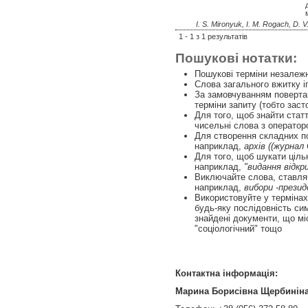
I. S. Mironyuk, I. M. Rogach, D. 
1 - 1 з 1 результатів
Пошукові нотатки:
Пошукові терміни незалежні
Слова загального вжитку і
За замовчуванням повертаю
терміни запиту (тобто зас
Для того, щоб знайти статті
чисельні слова з операто
Для створення складних п
наприклад,
архів ((журнал
Для того, щоб шукати ціль
наприклад,
"видання відк
Виключайте слова, ставл
наприклад,
вибори -прези
Використовуйте у терміна
будь-яку послідовність си
знайдені документи, що міс
"соціологічний" тощо
Контактна інформація:
Марина Борисівна Щербинін