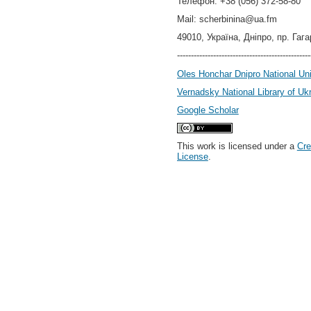
Телефон: +38 (056) 372-58-80
Mail: scherbinina@ua.fm
49010, Україна, Дніпро, пр. Гага
------------------------------------------------
Oles Honchar Dnipro National Uni
Vernadsky National Library of Uk
Google Scholar
This work is licensed under a
Cre
License
.